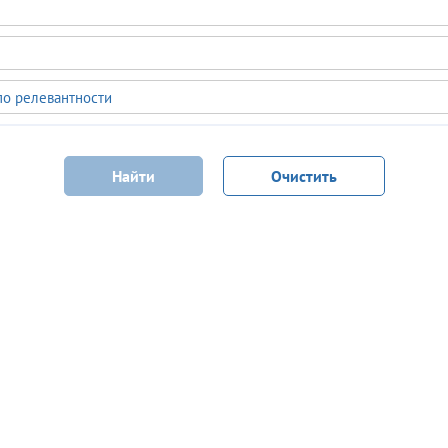
по релевантности
Найти
Очистить